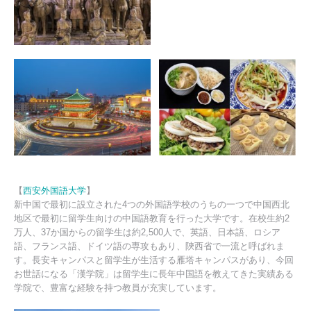
西安外国語大学
【
】
新中国で最初に設立された4つの外国語学校のうちの一つで中国西北
地区で最初に留学生向けの中国語教育を行った大学です。在校生約2
万人、37か国からの留学生は約2,500人で、英語、日本語、ロシア
語、フランス語、ドイツ語の専攻もあり、陝西省で一流と呼ばれま
す。長安キャンパスと留学生が生活する雁塔キャンパスがあり、今回
お世話になる「漢学院」は留学生に長年中国語を教えてきた実績ある
学院で、豊富な経験を持つ教員が充実しています。