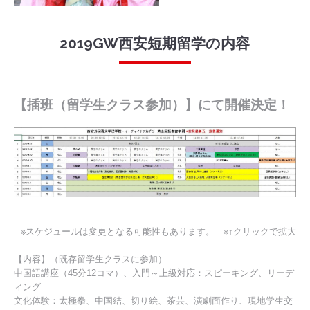
2019GW西安短期留学の内容
【插班（留学生クラス参加）】にて開催決定！
※スケジュールは変更となる可能性もあります。 ※↑クリックで拡大
【内容】（既存留学生クラスに参加）
中国語講座（45分12コマ）、入門～上級対応：スピーキング、リーデ
ィング
文化体験：太極拳、中国結、切り絵、茶芸、演劇面作り、現地学生交