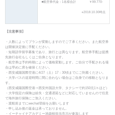
■航空券代金：1名様合計 ￥99.770-
※2018.10.30時点
【注意事項】
・人数によってプランが変動しますのでご了承ください。また航空券
は開催決定後に手配ください。
・短期語学留学募集であり、旅行とは異なります。航空券手配は提携
先旅行会社もしくはご自身となります。
・航空券は予約時期によって価格変動します。ご自分で手配される場
合は早めに席を確保ください。
・西安咸陽国際空港に4/27（土）17：30頃までにご到着ください。
・大学バスの送迎時間に間に合わない場合はご自身での移動となりま
す。
（西安咸陽国際空港⇒西安外国語大学、タクシーで約150元1ｈほど）
・大学指定の保険は紛失・交通遅延などに対応していませんので任意
で海外旅行保険にご加入ください。
・渡航前までにwechat登録をお願いします
・申し込み後の返金は承っておりません。
・イーチャイナアカデミー池袋校担当市川が参加します