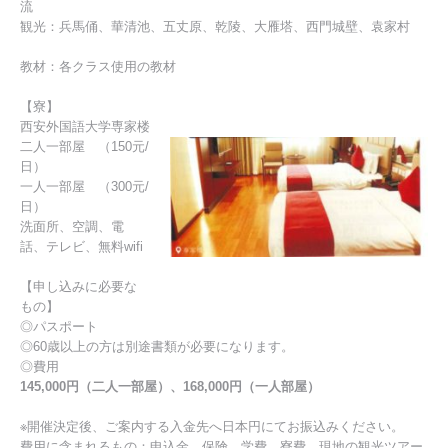
流
観光：兵馬俑、華清池、五丈原、乾陵、大雁塔、西門城壁、袁家村
教材：各クラス使用の教材
【寮】
西安外国語大学専家楼
二人一部屋 （150元/
日）
一人一部屋 （300元/
日）
洗面所、空調、電
話、テレビ、無料wifi
【申し込みに必要な
もの】
◎パスポート
◎60歳以上の方は別途書類が必要になります。
◎費用
145,000円（二人一部屋）、168,000円（一人部屋）
※開催決定後、ご案内する入金先へ日本円にてお振込みください。
費用に含まれるもの：申込金、保険、学費、寮費、現地の観光ツアー