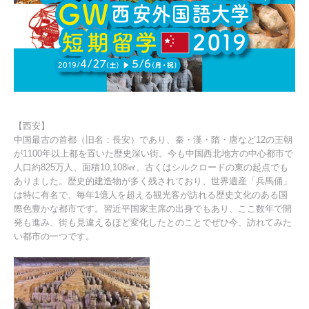
【西安】
中国最古の首都（旧名：長安）であり、秦・漢・隋・唐など12の王朝
が1100年以上都を置いた歴史深い街。今も中国西北地方の中心都市で
人口約825万人、面積10,108㎢、古くはシルクロードの東の起点でも
ありました。歴史的建造物が多く残されており、世界遺産「兵馬俑」
は特に有名で、毎年1億人を超える観光客が訪れる歴史文化のある国
際色豊かな都市です。習近平国家主席の出身でもあり、ここ数年で開
発も進み、街も見違えるほど変化したとのことでぜひ今、訪れてみた
い都市の一つです。