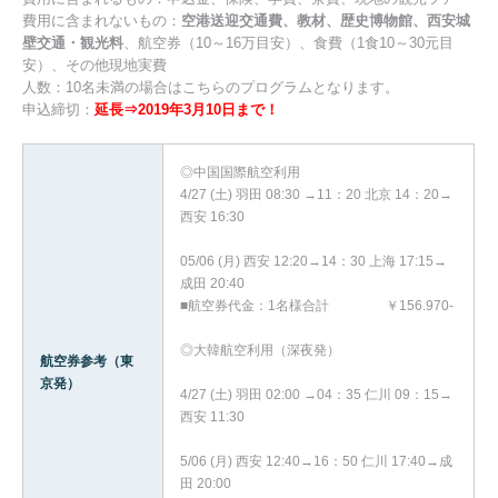
費用に含まれないもの：
空港送迎交通費、教材、歴史博物館、西安城
壁交通・観光料
、航空券（10～16万目安）、食費（1食10～30元目
安）、その他現地実費
人数：10名未満の場合はこちらのプログラムとなります。
申込締切：
延長⇒2019年3月10日まで！
◎中国国際航空利用
4/27 (土) 羽田 08:30 →11：20 北京 14：20→
西安 16:30
05/06 (月) 西安 12:20→14：30 上海 17:15→
成田 20:40
■航空券代金：1名様合計 ￥156.970-
◎大韓航空利用（深夜発）
航空券参考（東
京発）
4/27 (土) 羽田 02:00 →04：35 仁川 09：15→
西安 11:30
5/06 (月) 西安 12:40→16：50 仁川 17:40→成
田 20:00