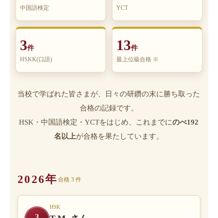
中国語検定
YCT
3
13
件
件
HSKK(口語)
最上位級合格 ※
当校で学ばれた皆さまが、日々の研鑽の末に勝ち取った
合格の記録です。
HSK・中国語検定・YCTをはじめ、これまでに
のべ192
名以上
が合格を果たしています。
2026年
合格 3 件
HSK
3