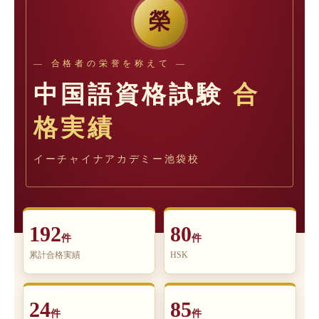
榮
― 合格者の栄誉を称えて ―
中国語資格試験
合
格実績
イーチャイナアカデミー池袋校
192
80
件
件
累計合格実績
HSK
24
85
件
件