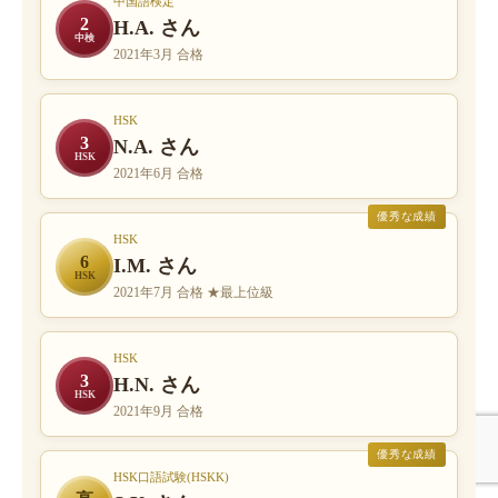
中国語検定
2
H.A. さん
中検
2021年3月 合格
HSK
3
N.A. さん
HSK
2021年6月 合格
優秀な成績
HSK
6
I.M. さん
HSK
2021年7月 合格 ★最上位級
HSK
3
H.N. さん
HSK
2021年9月 合格
優秀な成績
HSK口語試験(HSKK)