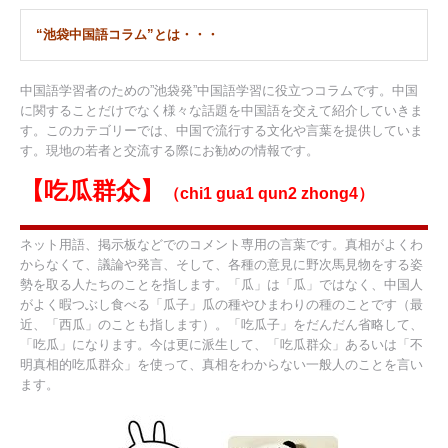
“池袋中国語コラム”とは・・・
中国語学習者のための”池袋発”中国語学習に役立つコラムです。中国
に関することだけでなく様々な話題を中国語を交えて紹介していきま
す。このカテゴリーでは、中国で流行する文化や言葉を提供していま
す。現地の若者と交流する際にお勧めの情報です。
【吃瓜群众】
（chi1 gua1 qun2 zhong4）
ネット用語、掲示板などでのコメント専用の言葉です。真相がよくわ
からなくて、議論や発言、そして、各種の意見に野次馬見物をする姿
勢を取る人たちのことを指します。「瓜」は「瓜」ではなく、中国人
がよく暇つぶし食べる「瓜子」瓜の種やひまわりの種のことです（最
近、「西瓜」のことも指します）。「吃瓜子」をだんだん省略して、
「吃瓜」になります。今は更に派生して、「吃瓜群众」あるいは「不
明真相的吃瓜群众」を使って、真相をわからない一般人のことを言い
ます。