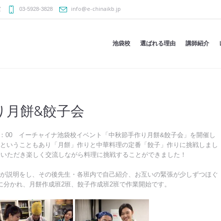
info@e-chinaikb.jp
室
03-5928-3828
池袋校
選ばれる理由
講師紹介
り月餅&餃子会
～21：00 イーチャイナ池袋校イベント「中秋節手作り月餅&餃子会」を開催し
ということもあり「月餅」作りと中華料理の定番「餃子」作りに挑戦しまし
加いただき楽しく交流しながら料理に挑戦することができました！
が説明をし、その後先生・各班内で自己紹介、お互いの緊張が少しずつほぐ
に分かれ、月餅作成班2班、餃子作成班2班で作業開始です。