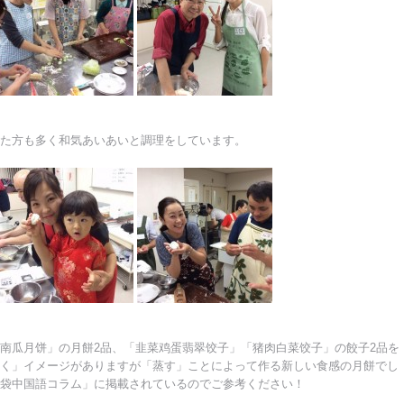
た方も多く和気あいあいと調理をしています。
南瓜月饼」の月餅2品、「韭菜鸡蛋翡翠饺子」「猪肉白菜饺子」の餃子2品を
く」イメージがありますが「蒸す」ことによって作る新しい食感の月餅でし
袋中国語コラム」に掲載されているのでご参考ください！