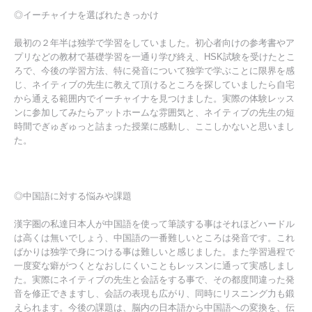
◎イーチャイナを選ばれたきっかけ
最初の２年半は独学で学習をしていました。初心者向けの参考書やア
プリなどの教材で基礎学習を一通り学び終え、HSK試験を受けたとこ
ろで、今後の学習方法、特に発音について独学で学ぶことに限界を感
じ、ネイティブの先生に教えて頂けるところを探していましたら自宅
から通える範囲内でイーチャイナを見つけました。実際の体験レッス
ンに参加してみたらアットホームな雰囲気と、ネイティブの先生の短
時間でぎゅぎゅっと詰まった授業に感動し、ここしかないと思いまし
た。
◎中国語に対する悩みや課題
漢字圏の私達日本人が中国語を使って筆談する事はそれほどハードル
は高くは無いでしょう、中国語の一番難しいところは発音です。これ
ばかりは独学で身につける事は難しいと感じました。また学習過程で
一度変な癖がつくとなおしにくいこともレッスンに通って実感しまし
た。実際にネイティブの先生と会話をする事で、その都度間違った発
音を修正できますし、会話の表現も広がり、同時にリスニング力も鍛
えられます。今後の課題は、脳内の日本語から中国語への変換を、伝