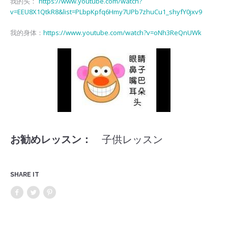
https://www.youtube.com/watch?
我的头：
v=EEU8X1QtkR8&list=PLbpKpfq6Hmy7UPb7zhuCu1_shyfY0jxv9
https://www.youtube.com/watch?v=oNh3ReQnUWk
我的身体：
お勧めレッスン：
子供レッスン
SHARE IT