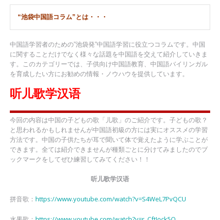
“池袋中国語コラム”とは・・・
中国語学習者のための”池袋発”中国語学習に役立つコラムです。中国
に関することだけでなく様々な話題を中国語を交えて紹介していきま
す。このカテゴリーでは、子供向け中国語教育、中国語バイリンガル
を育成したい方にお勧めの情報・ノウハウを提供しています。
听儿歌学汉语
今回の内容は中国の子どもの歌「儿歌」のご紹介です。子どもの歌？
と思われるかもしれませんが中国語初級の方には実にオススメの学習
方法です。中国の子供たちが耳で聞いて体で覚えたように学ぶことが
できます。全ては紹介できませんが種類ごとに分けてみましたのでブ
ックマークをしてぜひ練習してみてください！！
听儿歌学汉语
https://www.youtube.com/watch?v=S4WeL7PvQCU
拼音歌：
https://www.youtube.com/watch?v=r_CftJock5Q
水果歌：