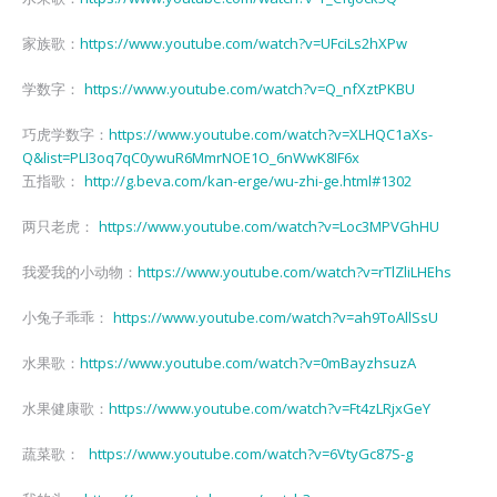
https://www.youtube.com/watch?v=UFciLs2hXPw
家族歌：
https://www.youtube.com/watch?v=Q_nfXztPKBU
学数字：
https://www.youtube.com/watch?v=XLHQC1aXs-
巧虎学数字：
Q&list=PLI3oq7qC0ywuR6MmrNOE1O_6nWwK8IF6x
http://g.beva.com/kan-erge/wu-zhi-ge.html#1302
五指歌：
https://www.youtube.com/watch?v=Loc3MPVGhHU
两只老虎：
https://www.youtube.com/watch?v=rTlZliLHEhs
我爱我的小动物：
https://www.youtube.com/watch?v=ah9ToAllSsU
小兔子乖乖：
https://www.youtube.com/watch?v=0mBayzhsuzA
水果歌：
https://www.youtube.com/watch?v=Ft4zLRjxGeY
水果健康歌：
https://www.youtube.com/watch?v=6VtyGc87S-g
蔬菜歌：