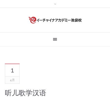
1
4月
听儿歌学汉语