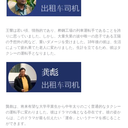
王響は若い頃、情熱的であり、桦鋼工場の列車運転手であることを誇
りに思っていました。しかし、大量失業の波や唯一の息子である王陽
の予想外の死など、重いダメージを受けました。18年後の彼は、生活
によって疲れ果てた老人に変わりました。生計を立てるため、彼はタ
クシーの運転手となりました。
龔彪は、将来有望な大学卒業生から中年太りのごく普通的なタクシー
の運転手に変わりました。彼はドラマの魂となる存在です。彼の姿か
らは、このドラマが最も伝えたい「運命」というテーマを感じること
ができます。