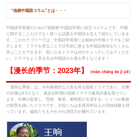
“池袋中国語コラム”とは・・・
中国語学習者のための”池袋発”中国語学習に役立つコラムです。中国
に関することだけでなく様々な話題を中国語を交えて紹介していきま
す。このカテゴリーでは、中国語学習者にお勧めの中国ドラマをご紹
介します。ドラマを見ることで日常的に使える中国語表現をたくさん
学ぶことができます。気になるドラマはぜひチェックしてみてくださ
い。ドラマをよく見る方は中国語の上達も早くなります！
【漫长的季节：2023年】
（màn cháng de jì jié）
「漫長な季節」は、今年爆発的な人気を誇る国産ドラマであり、豆瓣
の評価は9.5となり、過去10年間の国産ドラマで最高評価を受けてい
ます。辛爽が監督し、范偉、秦昊、秦明昊が主演する、いくつか家族
の犯罪を描いたドラマです。主役たちは全員20年以上の演技経験を持
っています。脇役たちもそれぞれ演技力が優れています。