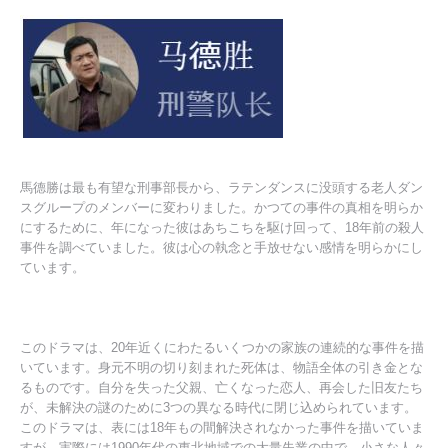
馬德勝は最も有望な刑事部長から、ラテンダンスに没頭する老人ダン
スグループのメンバーに変わりました。かつての事件の真相を明らか
にするために、年になった彼はあちこちを駆け回って、18年前の殺人
事件を調べていました。彼は心の執念と手放せない感情を明らかにし
ています。
このドラマは、20年近くにわたるいくつかの家族の連続的な事件を描
いています。身元不明の切り刻まれた死体は、物語全体の引き金とな
るものです。自分を失った父親、亡くなった恋人、再会した旧友たち
が、未解決の謎のために3つの異なる時代に閉じ込められています。
このドラマは、表には18年もの間解決されなかった事件を描いていま
すが、実際には1990年代の東北地域での大量失業の中で、小さな人々