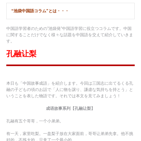
“池袋中国語コラム”とは・・・
中国語学習者のための”池袋発”中国語学習に役立つコラムです。中国
に関することだけでなく様々な話題を中国語を交えて紹介していきま
す。
孔融让梨
本日も「中国故事成語」を紹介します。今回は三国志に出てるくる孔
融の子どもの頃のお話で「人に物を譲り、謙虚な気持ちを持とう」と
いうことを表した物語です。それでは本文を見てみましょう！
成语故事系列【孔融让梨】
孔融有五个哥哥，一个小弟弟。
有一天，家里吃梨。一盘梨子放在大家面前，哥哥让弟弟先拿。他不挑
好的，不拣大的，只拿了一个最小的。