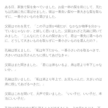
ある日、家族で梨を食べていました。お盆一杯の梨を前にして、兄た
ちは孔融に先に選ばせました。彼は一番良い梨や一番大きな梨を取ら
ずに、一番小さいものを選びました。
父親はそれを見て、「この子は僅か4歳だが、なかなか物事を分かっ
ているじゃないか」と嬉しく思いました。父親はわざと孔融に聞いて
みました。「こんなにたくさんの梨があって、君は一番先に選べるの
に、どうして大きいものを取らずに一番小さいものを選んだの？」
孔融は答えました。「私は年下だから、一番小さいのを取るべきで、
大きいのはお兄さんたちに残してあげなきゃ」
父親はまた聞きました。「君には弟もいるよ、弟は君より年下じゃな
いか。」
孔融は言いました。「私は弟より年上で、お兄ちゃんだ。大きいのは
弟に残してあげるべきだ。」
父親はこれを聞いて、大声で笑いました。「いい子だ、いい子だ、本
当にいい子だ」