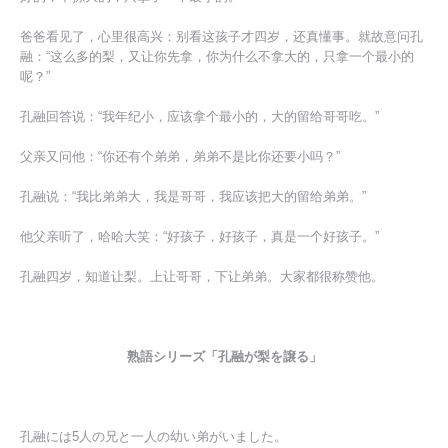
爸爸看见了，心里很高兴：别看这孩子才四岁，还真懂事。就故意问孔
融：“这么多的梨，又让你先拿，你为什么不拿大的，只拿一个最小的
呢？”
孔融回答说：“我年纪小，应该拿个最小的，大的留给哥哥吃。”
父亲又问他：“你还有个弟弟，弟弟不是比你还要小吗？”
孔融说：“我比弟弟大，我是哥哥，我应该把大的留给弟弟。”
他父亲听了，哈哈大笑：“好孩子，好孩子，真是一个好孩子。”
孔融四岁，知道让梨。上让哥哥，下让弟弟。大家都很称赞他。
熟語シリーズ「孔融が梨を譲る」
孔融には5人の兄と一人の幼い弟がいました。