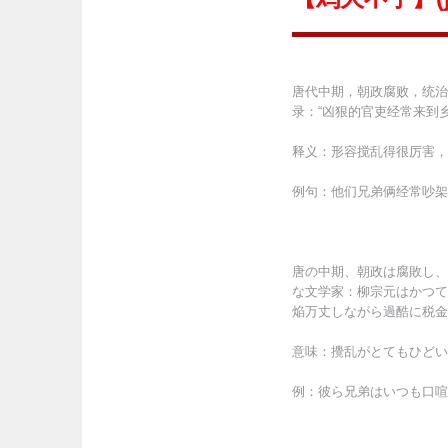
唐代中期，朝政腐败，统治
录：“凶狠的官吏经常来到
释义：形容搅乱得很厉害，
例句：他们兄弟俩经常吵架
唐の中期、朝政は腐敗し、
な文学家：柳宗元はかつて
焔万丈しながら過酷に税金
意味：攪乱がとてもひどい
例：彼ら兄弟はいつも口喧