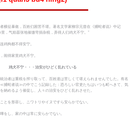
者横征暴敛，百姓们困苦不堪。著名文学家柳宗元曾在《捕蛇者说》中记
乡里，气焰嚣张地催缴苛捐杂税，弄得人们鸡犬不宁。”
连鸡狗都不得安宁。
，闹得家里鸡犬不宁。
鸡犬不宁・・・治安がひどく乱れている
統治者は重税を搾り取って、百姓達は苦しくて堪えられませんでした。有名
≪捕蛇者说≫の中でこう記録した：恐ろしい官吏たちはいつも町へきて、気
を納めるよう催促し、人々の治安をひどく乱れさせた。
ことを形容し、ニワトリやイヌですら安らかでない。
嘩をし、家の中は常に安らかでない。