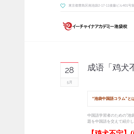
東京都豊島区南池袋2-17-11後藤ビル401号
成语「鸡犬
28
5月
“池袋中国語コラム”と
中国語学習者のための”池
題を中国語を交えて紹介し
【鸡犬不宁】(ji1