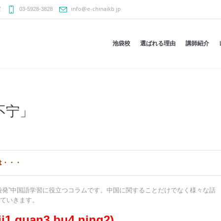
info@e-chinaikb.jp
室
03-5928-3828
池袋校
選ばれる理由
講師紹介
不宁」
は・・・
袋発”中国語学習に役立つコラムです。中国に関することだけでなく様々な話
ていきます。
 quan3 bu4 ning2)