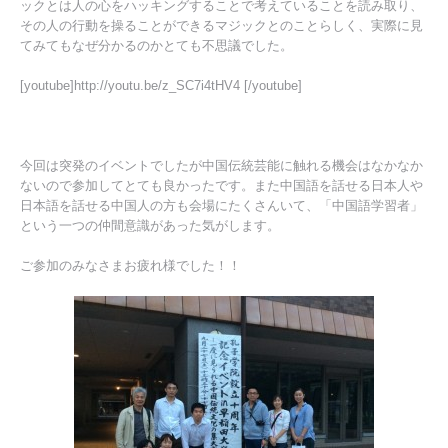
ックとは人の心をハッキングすることで考えていることを読み取り、
その人の行動を操ることができるマジックとのことらしく、実際に見
てみてもなぜ分かるのかとても不思議でした。
[youtube]http://youtu.be/z_SC7i4tHV4 [/youtube]
今回は突発のイベントでしたが中国伝統芸能に触れる機会はなかなか
ないので参加してとても良かったです。また中国語を話せる日本人や
日本語を話せる中国人の方も会場にたくさんいて、「中国語学習者」
という一つの仲間意識があった気がします。
ご参加のみなさまお疲れ様でした！！