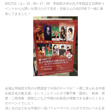
9月27日（土）13：00～17：00 早稲田大学の孔子学院設立10周年イ
ベントからお誘いを受けたので先生・生徒さんの合計9名で一緒に参
加してきました！
会場は早稲田大学の小野講堂で今回のテーマが「一度に見られる中国
伝統文化の集大成」ということだったので獅子舞・皿回し・軟体・琵
琶・二胡演奏・雑技などなど中国の伝統芸が堪能できる盛りだくさん
のイベントでした！
演じるのはどれも中国の一流パフォーマーだったのでそのレベルも非