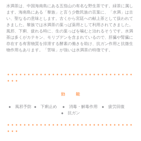
水満茶は、中国海南島にある五指山の有名な野生茶です。緑茶に属し
ます。海南島にある「黎族」と言う少数民族の言葉に、「水満」は古
い、聖なるの意味とします。古くから宮廷への献上茶として扱われて
きました。黎族では水満茶の葉っぱ薬用として利用されてきました。
風邪、下痢、疲れる時に、生の葉っぱを噛むと治れるそうです。水満
茶は多くがカテキン、モリブデンを含まれているので、肝臓や腎臓に
存在する有害物質を排泄する酵素の働きを助け、抗ガン作用と抗微生
物作用もあります。「苦味」が強いは水満茶の特徴です。
＊＊＊＊＊＊＊＊＊＊＊＊＊＊＊＊＊＊＊＊＊＊＊＊＊＊＊＊＊＊＊
＊＊＊
効 能
● 風邪予防 ● 下痢止め ● 消毒・解毒作用 ● 疲労回復
● 抗ガン
＊＊＊＊＊＊＊＊＊＊＊＊＊＊＊＊＊＊＊＊＊＊＊＊＊＊＊＊＊＊＊
＊＊＊