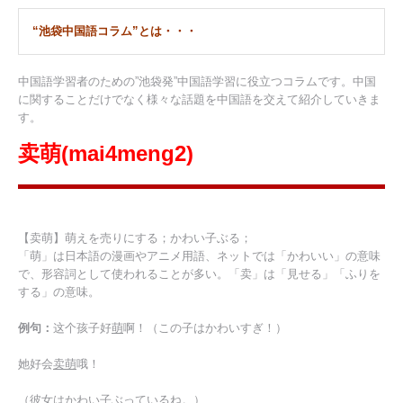
“池袋中国語コラム”とは・・・
中国語学習者のための”池袋発”中国語学習に役立つコラムです。中国
に関することだけでなく様々な話題を中国語を交えて紹介していきま
す。
卖萌(mai4meng2)
【卖萌】萌えを売りにする；かわい子ぶる；
「萌」は日本語の漫画やアニメ用語、ネットでは「かわいい」の意味
で、形容詞として使われることが多い。「卖」は「見せる」「ふりを
する」の意味。
例句：
这个孩子好
萌
啊！（この子はかわいすぎ！）
她好会
卖萌
哦！
（彼女はかわい子ぶっているね。）