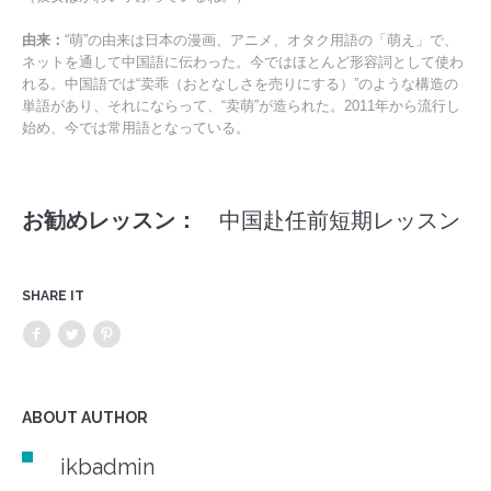
由来：
“萌”の由来は日本の漫画、アニメ、オタク用語の「萌え」で、
ネットを通して中国語に伝わった。今ではほとんど形容詞として使わ
れる。中国語では“卖乖（おとなしさを売りにする）”のような構造の
単語があり、それにならって、“卖萌”が造られた。2011年から流行し
始め、今では常用語となっている。
お勧めレッスン：
中国赴任前短期レッスン
SHARE IT
ABOUT AUTHOR
ikbadmin