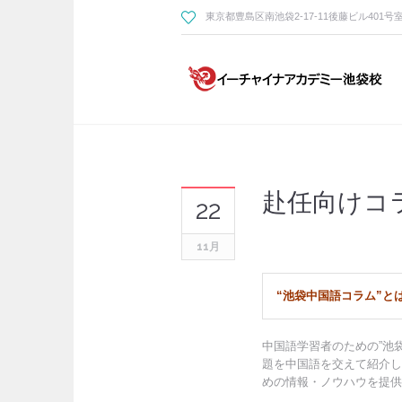
東京都豊島区南池袋2-17-11後藤ビル401号
赴任向けコ
22
11月
“池袋中国語コラム”と
中国語学習者のための”池
題を中国語を交えて紹介し
めの情報・ノウハウを提供