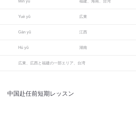
Mǐn yǔ
福建、海南、台湾
Yuè yǔ
広東
Gàn yǔ
江西
Hú yǔ
湖南
広東、広西と福建の一部エリア、台湾
ン：
中国赴任前短期レッスン