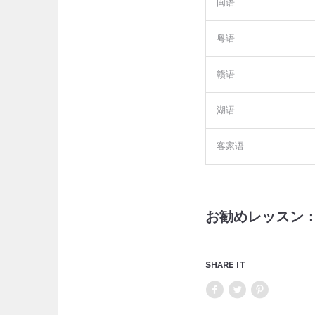
闽语
粤语
赣语
湖语
客家语
お勧めレッス
SHARE IT