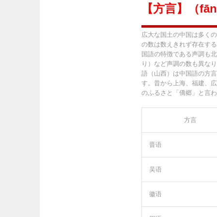
【方言】（fān
広大な国土の中国は多くの
の数は数えきれず存在する
国語の特徴である声調も北
り）など声調の数も異なり
語（山西）は中国語の方言
す。昔から上海、福建、広
のふるさと「僑郷」と言わ
方言
晋语
吴语
徽语