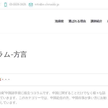
info@e-chinaikb.jp
室
03-5928-3828
池袋校
選ばれる理由
講師紹介
ラム-方言
は・・・
袋発”中国語学習に役立つコラムです。中国に関することだけでなく様々な話
ていきます。このカテゴリーでは、中国赴任の方、中国出張が多い方にお勧
しています。