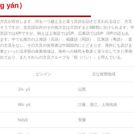
g yán）
方言が存在します。河を一つ越えると違う言語を話すと言われるほど、方言
そうですが、北京語以外のその他方言は大別すると8種類に分けられます。
京語では4声ですが、例えば上海語では5声、広東語では6声（9声の説もあ
ます。中でも南方の上海語（呉語）、福建語（閩語）、広東語（粤語）、晋
の主流をなし、その方言の使用者は中国国内にとどまらず、海外にも及びま
東といった沿岸部の発展地域は、海外への移民を数多く送り出してきた華僑
れており、またそれらの方言グループを「幇（パン）」と呼んでいる。
ピンイン
主な使用地域
Jìn· yǔ
山西
Wú· yǔ
江蘇、浙江、上海地域
huīyǔ
安徽