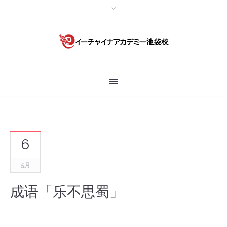
6
5月
成语「乐不思蜀」