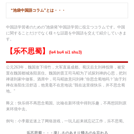
“池袋中国語コラム”とは・・・
中国語学習者のための”池袋発”中国語学習に役立つコラムです。中国
に関することだけでなく様々な話題を中国語を交えて紹介していきま
す。
【乐不思蜀】
(le4 bu4 si1 shu3)
公元263年，魏国攻下绵竹，大军直逼成都。蜀汉后主刘禅投降，被安
置在魏国都城洛阳居住。魏国的晋王司马昭为了试探刘禅的心思，把刘
禅请到家中做客。酒席中，司马昭故意问刘禅:“你思念蜀地吗？”由于刘
禅在洛阳生活舒适，他竟毫不在意地说:“我在这里很快乐，并不思念蜀
地。”
释义：快乐得不再思念蜀国。比喻在新环境中得到乐趣，不再想回到原
来环境中去。
例句：小李最近迷上了网络游戏，一玩儿起来就忘记工作，乐不思蜀。
乐不思蜀・・・楽しさのあまり帰るのを忘れる