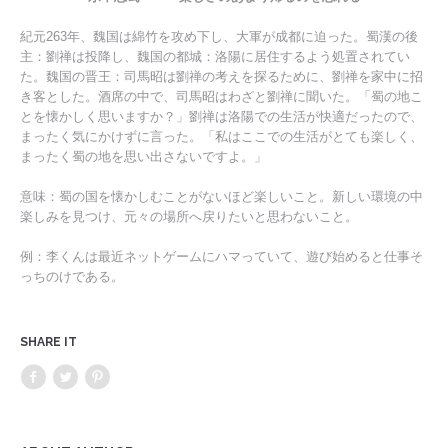
紀元263年、魏国は綿竹を攻め下し、大軍が成都に迫った。蜀漢の後
主：劉禅は投降し、魏国の都城：洛陽に居住するよう処置されてい
た。魏国の晋王：司馬昭は劉禅の考えを探るために、劉禅を家中に招
き客とした。酒席の中で、司馬昭はわざと劉禅に聞いた。「蜀の地こ
とを懐かしく思いますか？」劉禅は洛陽での生活が快適だったので、
まったく気にかけずに言った。「私はここでの生活がとても楽しく、
まったく蜀の地を思い出さないですよ。」
意味：蜀の国を懐かしむことがないほど楽しいこと。新しい環境の中
楽しみを見つけ、元々の場所へ戻りたいと思わないこと。
例：李くんは最近ネットゲームにハマっていて、遊び始めると仕事そ
っちのけである。
SHARE IT