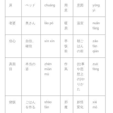
床
ベッド
chuáng
用
意図
yòng
意
yì
老婆
奥さん
lǎo pó
暖
温室
nuǎn
房
fáng
信心
自信、
xìn xīn
早
朝ご
zǎo
確信
饭
はん
fàn
前
の前
qián
真面
本当の
zhēn
作
(仕事
zuò
目
姿
miàn
风
や思
fēng
mù
想上
の)や
りか
た
烧饭
ごはん
shāo
邪
妖怪
xié
を作る
fàn
魔
変化
mó