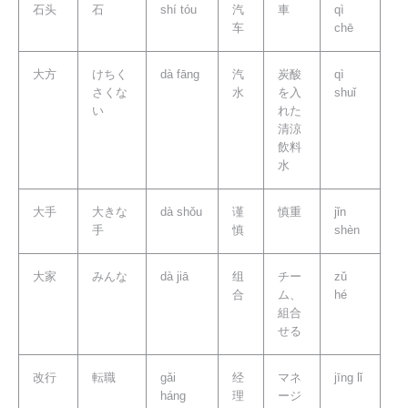
石头
石
shí tóu
汽
車
qì
车
chē
大方
けちく
dà fāng
汽
炭酸
qì
さくな
水
を入
shuǐ
い
れた
清涼
飲料
水
大手
大きな
dà shǒu
谨
慎重
jǐn
手
慎
shèn
大家
みんな
dà jiā
组
チー
zǔ
合
ム、
hé
組合
せる
改行
転職
gǎi
经
マネ
jīng lǐ
háng
理
ージ