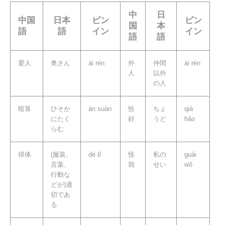
中
日
中国
日本
ピン
ピン
国
本
語
語
イン
イン
語
語
爱人
奥さん
ài rén
外
仲間
ài rén
人
以外
の人
暗算
ひそか
àn suàn
恰
ちょ
qià
にたく
好
うど
hǎo
らむ
得体
(服装、
dé tǐ
怪
私の
guài
言葉、
我
せい
wǒ
行動な
どが)適
切であ
る