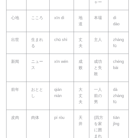
ャー
心地
こころ
xīn dì
地
本場
dì
道
dào
出世
生まれ
chū shì
丈
主人
zhàng
る
夫
fū
新闻
ニュー
xīn wén
成
成功
chéng
ス
败
と失
bài
敗
前年
おとと
qián
大
一人
dà
し
nián
丈
前の
zhàng
夫
男
fū
皮肉
肉体
pí ròu
天
(四方
tiān
井
を家
jǐng
に囲
まれ