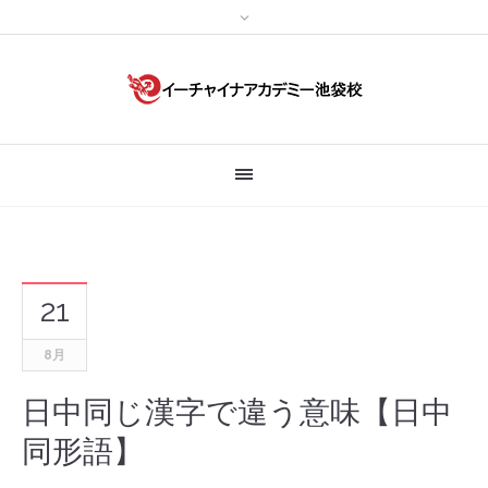
21
8月
日中同じ漢字で違う意味【日中
同形語】