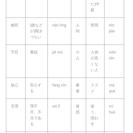
た)中
庭
难听
(曲など
nán tīng
人
世間
rén
が)聞き
间
jiān
づらい
节目
番組
jiē mù
小
人徳
xiǎo
人
が高
rén
くな
い人
放心
安心す
fàng xīn
麻
スズ
má
る
雀
メ
què
无理
理不
wú lǐ
迷
迷
mí
尽、不
惑
う、
huò
当であ
惑わ
る
す