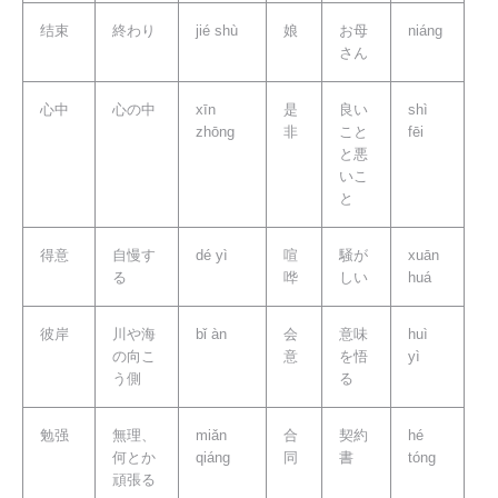
结束
終わり
jié shù
娘
お母
niáng
さん
心中
心の中
xīn
是
良い
shì
zhōng
非
こと
fēi
と悪
いこ
と
得意
自慢す
dé yì
喧
騒が
xuān
る
哗
しい
huá
彼岸
川や海
bǐ àn
会
意味
huì
の向こ
意
を悟
yì
う側
る
勉强
無理、
miǎn
合
契約
hé
何とか
qiáng
同
書
tóng
頑張る