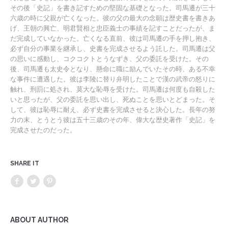
その後「史記」を書き記すための堅固な基礎となった。司馬遷が三十
六歳の時に父親が亡くなった。彼の父の最大の念願は歴史書を書きあ
げ、王朝の興亡、明君賢相と忠臣義士の事績を記すことだったが、ま
だ完成していなかった。亡くなる直前、彼は司馬遷の手を押し抱き、
必ず自分の事業を継承し、史書を完成させるよう託した。司馬遷は父
の思いに感動し、コクコクトとうなずき、父の委託を受けた。その
後、司馬遷も太史令となり、懸命に職に励んでいたその時、ある不幸
な事件に遭遇した。彼は李陵に替り弁明したことで漢の武帝の怒りに
触れ、刑罰に処され、莫大な恥辱を受けた。司馬遷は何度も自殺した
いと思ったが、父の委託を思い出し、死ぬことを思いとどまった。そ
して、彼は恥辱に耐え、必ず史書を完成させると決心した。長年の努
力の末、とうとう彼は五十三歳のその年、偉大な歴史著作「史記」を
完成させたのだった。
SHARE IT
ABOUT AUTHOR