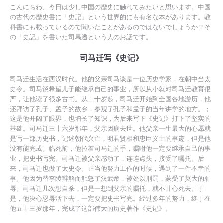
こんにちわ、今日は少し中国の歴史に触れてみたいと思います。中国
の古代の歴史書に「史記」という世界的にも有名な本があります。教
科書にも載っているので聞いたことがあるのではないでしょうか？そ
の「史記」を書いた司馬遷という人のお話です。
司马迁写《史记》
司马迁生活在西汉时代。他的父亲司马谈是一位历史学家，在朝中当太
史令。司马谈希望儿子能继承自己的事业，所以从小就对司马迁教育很
严，让他读了很多古书。从二十岁起，司马迁开始到全国各地游历，他
还拜访了孔子、孟子的故乡，参观了孔子和孟子的当年讲学的地方。；
这是他开阔了眼界，也增长了知识，为后来写下《史记》打下了坚实的
基础。司马迁三十六岁那年，父亲因病去世。他父亲一生最大的心愿就
是写一部历史书，记述朝代兴亡，明君贤相和忠臣义士的事迹，但是他
没有能完成。临死前，他拉着司马迁的手，嘱咐他一定要继承自己的事
业，把史书写完。司马迁被父亲感动了，连连点头，接受了嘱托。后
来，司马迁也做了太史令。正当他努力工作的时候，遇到了一件不幸的
事。他因为替李陵辩解而触怒了汉武帝，被处以刑罚，蒙受了莫大的耻
辱。司马迁几次想自杀，但是一想到父亲的嘱托，就不甘心死去。于
是，他决心忍辱活下去，一定要把史书写完。经过多年的努力，终于在
他五十三岁那年，完成了这部伟大的历史著作《史记》。