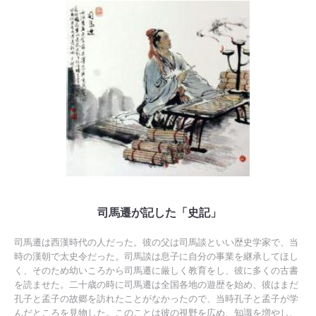
司馬遷が記した「史記」
司馬遷は西漢時代の人だった。彼の父は司馬談といい歴史学家で、当
時の漢朝で太史令だった。司馬談は息子に自分の事業を継承してほし
く、そのため幼いころから司馬遷に厳しく教育をし、彼に多くの古書
を読ませた。二十歳の時に司馬遷は全国各地の遊歴を始め、彼はまだ
孔子と孟子の故郷を訪れたことがなかったので、当時孔子と孟子が学
んだところを見物した。このことは彼の視野を広め、知識を増やし、