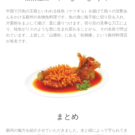
中国で川魚の王様といわれる桂魚（ケツギョ）を揚げて熱々の甘酢あ
んをかける蘇州の名物魚料理です。魚の身に格子状に切り目を入れ、
片栗粉をまぶして揚げ、皿に盛りつけます。切り目の見事な刀工によ
り、桂魚がリスのような形に生まれ変わることから、その名前で呼ば
れています。上述した「山塘街」にある「松鶴楼」という蘇州料理店
が有名です。
まとめ
蘇州の魅力を紹介させていただきました。水と緑によって守られてき