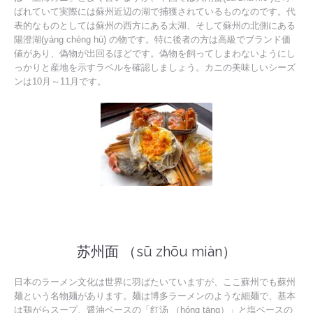
ばれていて実際には蘇州近辺の湖で捕獲されているものなのです。代
表的なものとしては蘇州の西方にある太湖、そして蘇州の北側にある
陽澄湖(yáng chéng hú) の物です。特に後者の方は高級でブランド価
値があり、偽物が出回るほどです。偽物を飼ってしまわないようにし
っかりと産地を示すラベルを確認しましょう。カニの美味しいシーズ
ンは10月～11月です。
苏州面 （sū zhōu miàn）
日本のラーメン文化は世界に羽ばたいていますが、ここ蘇州でも蘇州
麺という名物麺があります。麺は博多ラーメンのような細麺で、基本
は鶏がらスープ、醤油ベースの「红汤 （hóng tāng）」と塩ベースの