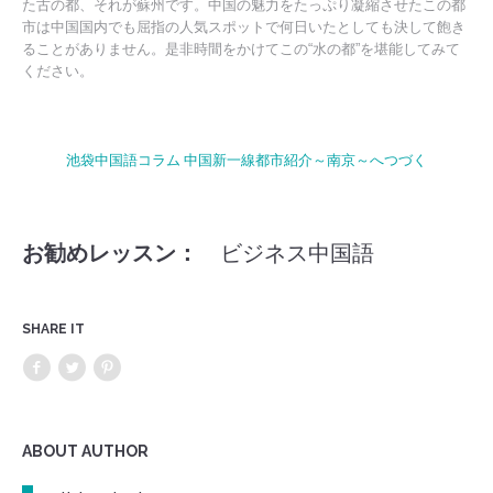
た古の都、それが蘇州です。中国の魅力をたっぷり凝縮させたこの都
市は中国国内でも屈指の人気スポットで何日いたとしても決して飽き
ることがありません。是非時間をかけてこの“水の都”を堪能してみて
ください。
池袋中国語コラム 中国新一線都市紹介～南京～へつづく
お勧めレッスン：
ビジネス中国語
SHARE IT
ABOUT AUTHOR