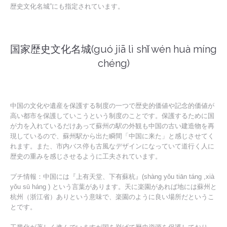
歴史文化名城”にも指定されています。
国家歴史文化名城(guó jiā lì shǐ wén huà míng
chéng)
中国の文化や遺産を保護する制度の一つで歴史的価値や記念的価値が
高い都市を保護していこうという制度のことです。保護するために国
が力を入れているだけあって蘇州の駅の外観も中国の古い建造物を再
現しているので、蘇州駅から出た瞬間「中国に来た」と感じさせてく
れます。また、市内バス停も古風なデザインになっていて道行く人に
歴史の重みを感じさせるように工夫されています。
プチ情報：中国には『上有天堂、下有蘇杭』(shàng yǒu tiān táng ,xià
yǒu sū háng ) という言葉があります。天に楽園があれば地には蘇州と
杭州（浙江省）ありという意味で、楽園のように良い場所だというこ
とです。