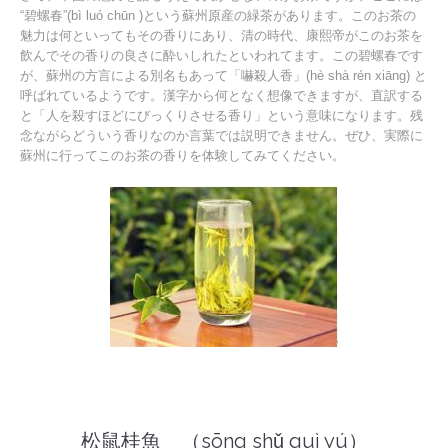
“碧螺春”(bì luó chūn )という蘇州原産の緑茶があります。このお茶の
魅力は何といってもその香りにあり、清の時代、康熙帝がこのお茶を
飲んでその香りの良さに酔いしれたといわれてます。この碧螺春です
が、蘇州の方言による別名もあって「嚇殺人香」(hè shà rén xiāng) と
呼ばれているようです。漢字から何となく想像できますが、直訳する
と「人を殺すほどにびっくりさせる香り」という意味になります。残
念ながらどういう香りなのか言葉では説明できません。ぜひ、実際に
蘇州に行ってこのお茶の香りを体験してみてください。
松鼠桂魚 （sōng shǔ guì yú）