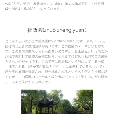
yuán)と河北省の「避暑山荘」(bì shǔ shān zhuāng)です。「頤和園」
は中国の1元札の絵ともなっています。
拙政園(zhuō zhèng yuán )
とにかく広いのがこの拙政園(zhuō zhèng yuán )です。東京ドームと
ほぼ同じ広さの敷地面積があります。この庭園のテーマは水と緑で
す。この名前の由来が何とも面白いのですが、昔王献臣という高官が
汚職で失脚して故郷の蘇州に帰り、それまでに貯めた私財でこの庭園
を造ったのだそうです。この名前は閑居賦という詩に出てくる一節
「拙者之為政 （愚か者が政治を行う）」に由来しているらしいです。
愚か者の庭園が保護され、観光地化されるというのも何とも滑稽な話
ですが、この庭園のスケールと設計者のギャップを楽しみながら観光
してみると良いかもしれません。