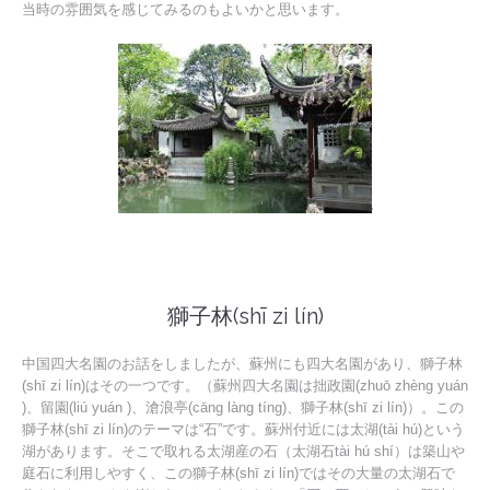
当時の雰囲気を感じてみるのもよいかと思います。
獅子林(shī zi lín)
中国四大名園のお話をしましたが、蘇州にも四大名園があり、獅子林
(shī zi lín)はその一つです。（蘇州四大名園は拙政園(zhuō zhèng yuán
)、留園(liú yuán )、滄浪亭(cāng làng tíng)、獅子林(shī zi lín)）。この
獅子林(shī zi lín)のテーマは“石”です。蘇州付近には太湖(tài hú)という
湖があります。そこで取れる太湖産の石（太湖石tài hú shí）は築山や
庭石に利用しやすく、この獅子林(shī zi lín)ではその大量の太湖石で