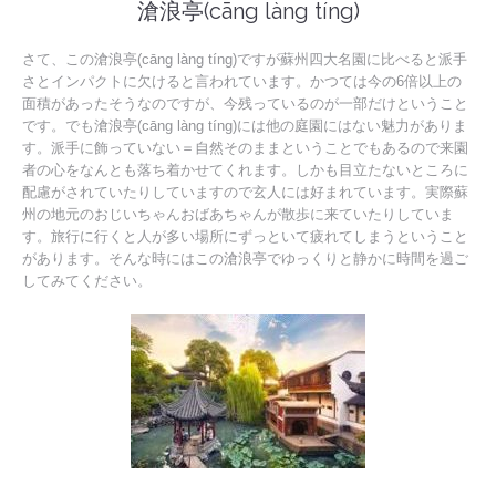
滄浪亭(cāng làng tíng)
さて、この滄浪亭(cāng làng tíng)ですが蘇州四大名園に比べると派手
さとインパクトに欠けると言われています。かつては今の6倍以上の
面積があったそうなのですが、今残っているのが一部だけということ
です。でも滄浪亭(cāng làng tíng)には他の庭園にはない魅力がありま
す。派手に飾っていない＝自然そのままということでもあるので来園
者の心をなんとも落ち着かせてくれます。しかも目立たないところに
配慮がされていたりしていますので玄人には好まれています。実際蘇
州の地元のおじいちゃんおばあちゃんが散歩に来ていたりしていま
す。旅行に行くと人が多い場所にずっといて疲れてしまうということ
があります。そんな時にはこの滄浪亭でゆっくりと静かに時間を過ご
してみてください。