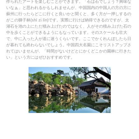
作られたアートを楽しむことができます。「石は石でしょう？興味な
いなぁ」と思われるかもしれませんが、中国国内の中国人の方の方に
蘇州に行ったらどこに行くと良いかと聞くと、多く方が一押しするの
がこの獅子林(shī zi lín)です。実際に行けば納得できるのですが、太
湖石を池の上にただ積み上げたのではなく、人がその積み上げた石の
中を歩くことができるようにもなっています。そのスケールも壮大
で、中に入った人が道に迷うくらいです。ここでかくれんぼしたら日
が暮れても終わらないでしょう。中国四大名園にこそリストアップさ
れてはいませんが、「時間がないけどとにかくどこかの園林に行きた
い」という方にはぜひおすすめです。