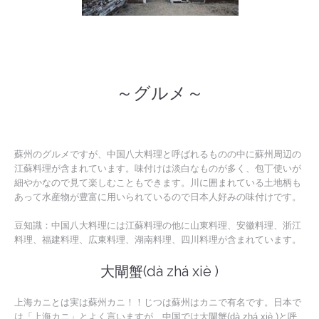
～グルメ～
蘇州のグルメですが、中国八大料理と呼ばれるものの中に蘇州周辺の
江蘇料理が含まれています。味付けは淡白なものが多く、包丁使いが
細やかなので見て楽しむこともできます。川に囲まれている土地柄も
あって水産物が豊富に用いられているので日本人好みの味付けです。
豆知識：中国八大料理には江蘇料理の他に山東料理、安徽料理、浙江
料理、福建料理、広東料理、湖南料理、四川料理が含まれています。
大閘蟹(dà zhá xiè )
上海カニとは実は蘇州カニ！！じつは蘇州はカニで有名です。日本で
は「上海カニ」とよく言いますが、中国では大閘蟹(dà zhá xiè )と呼