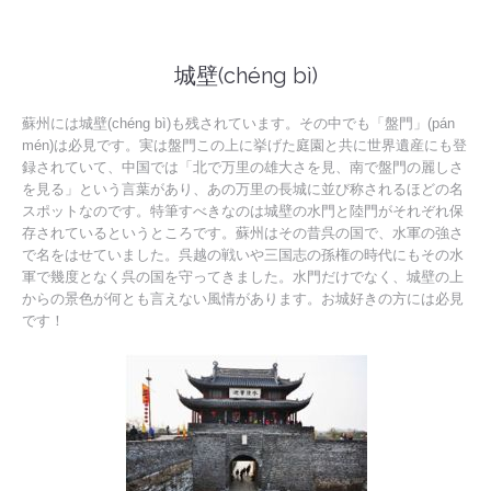
城壁(chéng bì)
蘇州には城壁(chéng bì)も残されています。その中でも「盤門」(pán
mén)は必見です。実は盤門この上に挙げた庭園と共に世界遺産にも登
録されていて、中国では「北で万里の雄大さを見、南で盤門の麗しさ
を見る」という言葉があり、あの万里の長城に並び称されるほどの名
スポットなのです。特筆すべきなのは城壁の水門と陸門がそれぞれ保
存されているというところです。蘇州はその昔呉の国で、水軍の強さ
で名をはせていました。呉越の戦いや三国志の孫権の時代にもその水
軍で幾度となく呉の国を守ってきました。水門だけでなく、城壁の上
からの景色が何とも言えない風情があります。お城好きの方には必見
です！