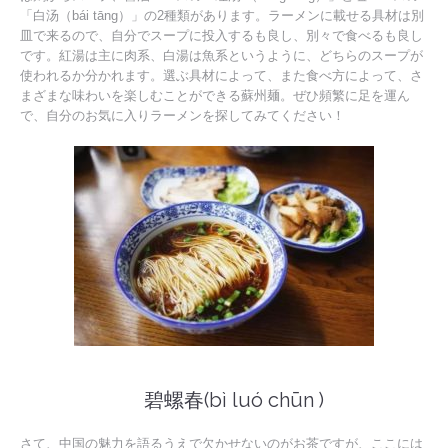
「白汤（bái tāng）」の2種類があります。ラーメンに載せる具材は別
皿で来るので、自分でスープに投入するも良し、別々で食べるも良し
です。紅湯は主に肉系、白湯は魚系というように、どちらのスープが
使われるか分かれます。選ぶ具材によって、また食べ方によって、さ
まざまな味わいを楽しむことができる蘇州麺。ぜひ頻繁に足を運ん
で、自分のお気に入りラーメンを探してみてください！
碧螺春(bì luó chūn )
さて、中国の魅力を語るうえで欠かせないのがお茶ですが、ここには