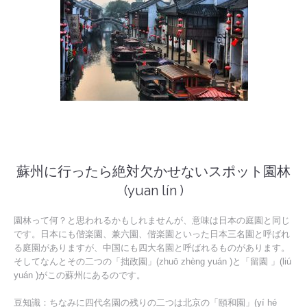
蘇州に行ったら絶対欠かせないスポット園林
(yuan lín )
園林って何？と思われるかもしれませんが、意味は日本の庭園と同じ
です。日本にも偕楽園、兼六園、偕楽園といった日本三名園と呼ばれ
る庭園がありますが、中国にも四大名園と呼ばれるものがあります。
そしてなんとその二つの「拙政園」(zhuō zhèng yuán )と「留園 」(liú
yuán )がこの蘇州にあるのです。
豆知識：ちなみに四代名園の残りの二つは北京の「頤和園」(yí hé