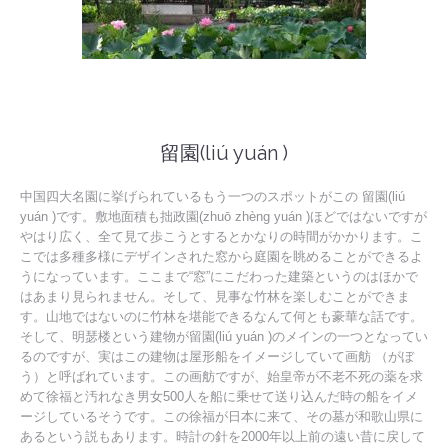
留園(liú yuán )
中国四大名園に挙げられているもう一つのスポットがこの 留園(liú
yuán )です。敷地面積も拙政園(zhuō zhèng yuán )ほどではないですが
やはり広く、全て見て歩こうとするとかなりの時間がかかります。こ
こでは多種多様にデザインされた窓から庭園を眺めることができるよ
うになっています。ここまで“窓”にこだわった建築というのはほかで
はあまり見られません。そして、見事な竹林を楽しむことができま
す。山地ではないのに竹林を堪能できるなんて何とも豪華な話です。
そして、明瑟楼という建物が留園(liú yuán )のメインの一つとなってい
るのですが、実はこの建物は屋形船をイメージしていて画舫 （がぼ
う）と呼ばれています。この画舫ですが、始皇帝が不老不死の薬を求
めて徐福と汚れなき男女500人を船に乗せて送り込んだ時の船をイメ
ージしているそうです。この徐福が日本に来て、その墓が和歌山県に
あるという説もあります。時計の針を2000年以上前の遠い昔に戻して