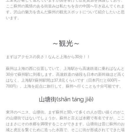
工業化が著しく進んでいますが国を挙げて歴史資源を保護しており、
ここ蘇州の風情のある街並みは私たちを古の中国へ引き込んでくれま
す。沢山の魅力を含んだ蘇州の観光スポットについて紹介したいと思
います。
～観光～
まずはアクセスの良さ！なんと上海から30分！！
蘇州は上海の西に位置していて、上海駅から高速鉄道に乗ればなんと
30分で蘇州駅に到着します。高速鉄道の値段も日本の新幹線ほど高く
はなく、上海駅⇄蘇州駅間は37,8元くらいです（日本円だと600円～
700円）。上海を起点に旅行して、蘇州へ行くことも十分可能です。
山塘街(shān táng jiē)
東洋のベニス、山塘街。まず蘇州と聞いて多くの人が思い描くのがこ
の山塘街ではないでしょうか。蘇州と言えば水郷で有名ですが、ここ
はまさにその水郷を満喫することができます。山塘街は昔に蘇州のお
城と虎丘を繋ぐために造った水路で、そこに街が形成されてできた場