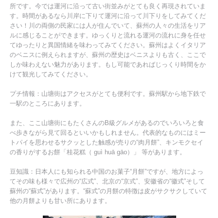
所です。今では運河に沿って古い街並みがとても良く再現されていま
す。時間があるなら川岸に下りて運河に沿って川下りをしてみてくだ
さい！川の両側の民家には人が住んでいて、蘇州の人々の生活をリア
ルに感じることができます。ゆっくりと流れる運河の流れに身を任せ
てゆったりと異国情緒を味わってみてください。蘇州はよくイタリア
のベニスに例えられますが、蘇州の歴史はベニスよりも古く、ここで
しか味わえない魅力があります。もし可能であればじっくり時間をか
けて観光してみてください。
プチ情報：山塘街はアクセスがとても便利です。蘇州駅から地下鉄で
一駅のところにあります。
また、ここ山塘街にもたくさんのB級グルメがあるのでいろいろと食
べ歩きながら見て回るといいかもしれません。代表的なものにはミー
トパイを思わせるサクッとした触感が売りの“肉月餅”、キンモクセイ
の香りがするお餅「桂花糕（ guì huā gāo）」 等があります。
豆知識：日本人にも知られる中国のお菓子“月餅”ですが、地方によっ
てその味も様々で広州の“広式”、北京の“京式”、安徽省の“徽式”そして
蘇州の“蘇式”があります。“蘇式”の月餅の特徴は皮がサクサクしていて
他の月餅よりも甘い所にあります。