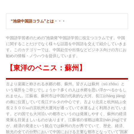
“池袋中国語コラム”とは・・・
中国語学習者のための”池袋発”中国語学習に役立つコラムです。中国
に関することだけでなく様々な話題を中国語を交えて紹介していきま
す。このカテゴリーでは、中国赴任や出張などビジネス向けの方にお
勧めの情報・ノウハウを提供しています。
【東洋のベニス：蘇州】
古より楽園と称される水郷の都、蘇州。皆さんは蘇州（sū zhōu）と
いう場所をご存じでしょうか？多くの人は水郷を思い浮かべるかもし
れません。江蘇省、蘇州市は中国の代表的な大河、長江(cháng jiāng)
の南に位置していて長江デルタの中心です。古より北京と杭州結ぶ全
長２５００㎞の京杭州大運河が通っていて水運もよく利用されていま
す。どの国でも大河沿いの都市というのは発展しやすく、蘇州の経済
発展も目覚ましいものがあります。江蘇省の省都は南京(nán jīng)です
が、経済の発達という観点では蘇州の方が秀でていて、歴史、経済、
観光の全ての分野において中国における主要な都市となっていて“国家