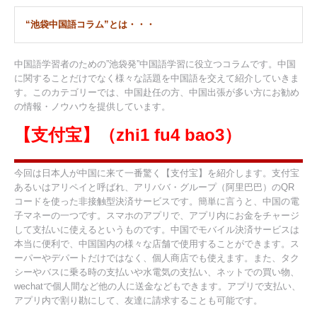
“池袋中国語コラム”とは・・・
中国語学習者のための”池袋発”中国語学習に役立つコラムです。中国
に関することだけでなく様々な話題を中国語を交えて紹介していきま
す。このカテゴリーでは、中国赴任の方、中国出張が多い方にお勧め
の情報・ノウハウを提供しています。
【支付宝】（zhi1 fu4 bao3）
今回は日本人が中国に来て一番驚く【支付宝】を紹介します。支付宝
あるいはアリペイと呼ばれ、アリババ・グループ（阿里巴巴）のQR
コードを使った非接触型決済サービスです。簡単に言うと、中国の電
子マネーの一つです。スマホのアプリで、アプリ内にお金をチャージ
して支払いに使えるというものです。中国でモバイル決済サービスは
本当に便利で、中国国内の様々な店舗で使用することができます。ス
ーパーやデパートだけではなく、個人商店でも使えます。また、タク
シーやバスに乗る時の支払いや水電気の支払い、ネットでの買い物、
wechatで個人間など他の人に送金などもできます。アプリで支払い、
アプリ内で割り勘にして、友達に請求することも可能です。