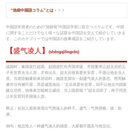
“池袋中国語コラム”とは・・・
中国語学習者のための”池袋発”中国語学習に役立つコラムです。中国
に関することだけでなく様々な話題を中国語を交えて紹介していきま
す。このカテゴリーでは中国語の故事成語をご紹介しています。
【
盛气凌人
】
(shèngqìlíngrén)
战国时，秦国攻打赵国。赵国急忙向齐国求援，齐国要求让赵太后的儿
子长安君去当人质，才肯出兵。赵太后很喜爱长安君，不愿让他去当人
质。当老臣触詟前来劝说时，她故意摆出一副盛气凌人的姿态。然而触
詟并没有被吓退，而是诚恳地说：“太后喜爱长安君，却不让他去为国家
建立功劳，他将来怎能树立威信，当上国君呢？”赵太后听了，终于同意
让长安君到齐国做人质。
释义：在别人面前表现出气势逼人的样子。盛气：气势骄横。凌：欺
凌。
例句：他总给人一种盛气凌人的感觉，大家都不愿意与他交往。