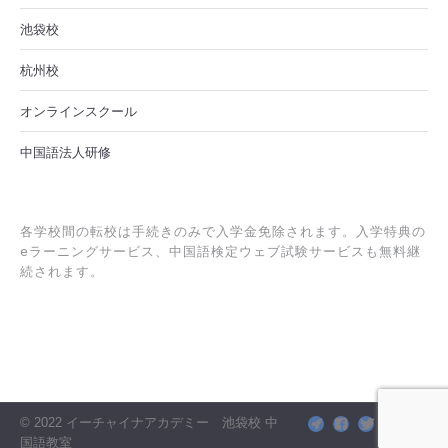
池袋校
杭州校
オンラインスクール
中国語法人研修
各学校間の転校は手続きのみで入学金免除されます。入学特典の
eラーニングサービス、中国語検定ウェブ試験サービスも無料継
続されます。
© 2022 イーチャイナアカデミー 池袋校 中
国語教室