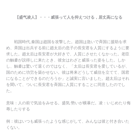
【盛气凌人】・・・威張って人を抑えつける，居丈高になる
戦国時代,秦国は趙国を攻撃した。趙国は急いで斉国に援助を求
め、斉国は出兵する前に趙太后の息子の長安君を人質にするように要
求した。趙太后は長安君が大好きで、人質にさせたくなかった。老臣
の触詟が説得しに来たとき、彼女はわざと威張った姿をした。しか
し、触詟は驚いて退くのではなく、「太后は長安君を爱しているが、
国のために功労を築かせない。彼は将来どうして威信を立てて、国君
になることができるのだろうか」と誠実に言いました。趙太后はそれ
を聞いて、ついに長安君を斉国に人質にすることに同意したのでし
た。
意味：人の前で気迫をみせる。盛気:勢いが横暴だ。凌：いじめたり侮
辱したりする
例：彼はいつも威張ったような感じがして、みんなは彼と付き合いた
くない。